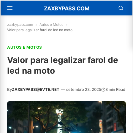
ZAXBYPASS.COM
zaxbypass.com
»
Autos e Motos
»
Valor para legalizar farol de led na moto
AUTOS E MOTOS
Valor para legalizar farol de
led na moto
By
ZAXBYPASS@EVTE.NET
—
setembro 23, 2025
8 min Read